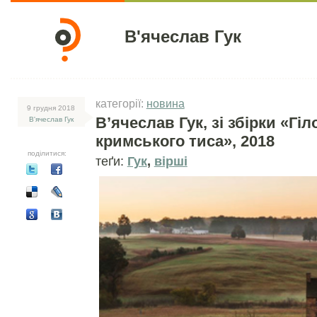
В'ячеслав Гук
категорії:
новина
9 грудня 2018
В’ячеслав Гук, зі збірки «Гіл
В'ячеслав Гук
кримського тиса», 2018
поділитися:
теґи:
Гук
,
вірші