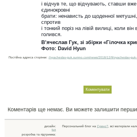
і відчув те, що відчувають, ставши вже
єдинокровні
брати: ненависть до щоденної метушні,
спротив
і тонкий поріз на лівій вилиці, коли він 
голився.
В’ячеслав Гук, зі збірки «Гілочка кри
Фото: David Hyun
Постійна адреса сторінки:
//vyacheslav-guk.sumno.com/news/2018/12/9/vyacheslav-guk-zi
Коментарів ще немає. Ви можете залишити перши
дизайн:
Персональний блог на
Сумно?
, всі матеріали на
tux
розробка та підтримка: