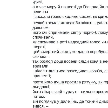
кризі,
а в час мору й пошесті до Господа йш
невинна
і засохле гроно сходило соком, як крик
нелюба земля як нелюба жінка – гуділо
дзвоном,
його очі сприймали світ у чорно-білому
спочивали,
як спочиває в роті надсадний голос чи 
шерсті,
цей смертний люд уже давно перебував
сконом –
так розлогі дощі восени сліди коня в н
вривали
і відсвіт дня тихо розходився кров’ю, 
пришесті;
проте його душа просила рятунку, як го
льодовні,
його лікарський сурдут – сильно просм
потом,
він поглянув у далечінь, де тонкий ди
вився, –