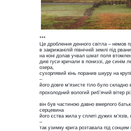
***
Це дроблення денного світла – немов 
в закрижанілій північній землі під рва
на коні долав учвал шмат поля втомлен
дикі гуси кричали в пониззі, де синім
озера,
сухорлявий кінь поранив шкуру на круп
–
його довге м’язисте тіло було складно 
прохолодний вологий риб’ячий вітер рі
він був частиною давно вмерлого батьк
серцевина
його єства жила у сплеті дужих м’язів
–
так узимку крига розтавала під сонцем 